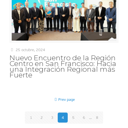
25 octubre, 2024
Nuevo Encuentro de la Región
Centro en San Francisco: Hacia
una Integración Regional más
Fuerte
Prev page
1
2
3
4
5
6
...
8