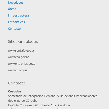
Novedades
Áreas
Infraestructura
Estadísticas
Contacto
Sitios vinculados
www.santafe.gob.ar
www.cba.gov.ar
www.entrerios.gov.ar
www.cfi.org.ar
Contacto
Córdoba
Secretaría de Integración Regional y Relaciones Internacionales –
Gobierno de Córdoba
Hipólito Yrigoyen 494, Planta Alta, Córdoba.