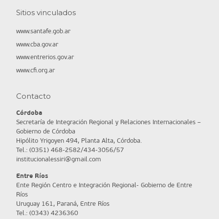
Sitios vinculados
www.santafe.gob.ar
www.cba.gov.ar
www.entrerios.gov.ar
www.cfi.org.ar
Contacto
Córdoba
Secretaría de Integración Regional y Relaciones Internacionales –
Gobierno de Córdoba
Hipólito Yrigoyen 494, Planta Alta, Córdoba.
Tel.: (0351) 468-2582/434-3056/57
institucionalessiri@gmail.com
Entre Ríos
Ente Región Centro e Integración Regional- Gobierno de Entre
Ríos
Uruguay 161, Paraná, Entre Ríos
Tel.: (0343) 4236360