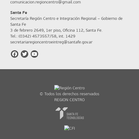
comunicacion.regioncentro@gmail.com
Santa Fe
Secretaría Región Centro e Integración Regional – Gobierno de
Santa Fe
3 de febrero 2649, 1er piso, Oficina 112, Santa Fe.
Tel.: (0342) 4573557/58, int. 1429
secretariaregioncentroeintreg@santafe.gov.ar
© Todos los derechos reservados
REGION CENTRO