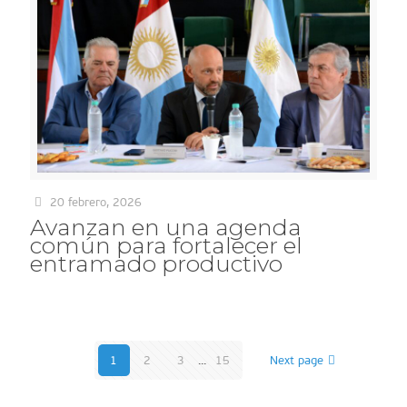
20 febrero, 2026
Avanzan en una agenda
común para fortalecer el
entramado productivo
1
2
3
...
15
Next page