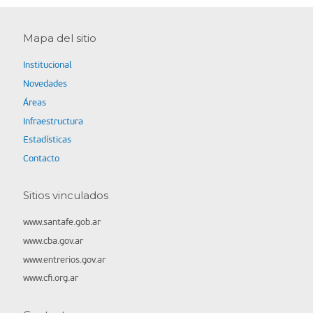
Mapa del sitio
Institucional
Novedades
Áreas
Infraestructura
Estadísticas
Contacto
Sitios vinculados
www.santafe.gob.ar
www.cba.gov.ar
www.entrerios.gov.ar
www.cfi.org.ar