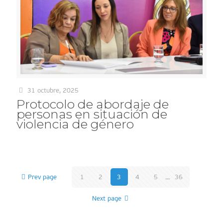
31 octubre, 2025
Protocolo de abordaje de
personas en situación de
violencia de género
Prev page
1
2
3
4
5
...
36
Next page