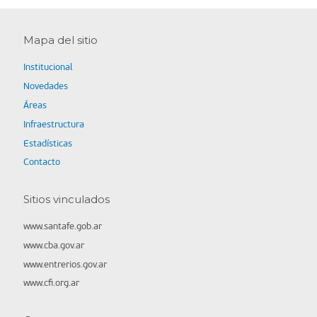
Mapa del sitio
Institucional
Novedades
Áreas
Infraestructura
Estadísticas
Contacto
Sitios vinculados
www.santafe.gob.ar
www.cba.gov.ar
www.entrerios.gov.ar
www.cfi.org.ar