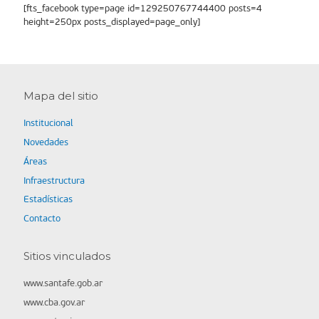
[fts_facebook type=page id=129250767744400 posts=4
height=250px posts_displayed=page_only]
Mapa del sitio
Institucional
Novedades
Áreas
Infraestructura
Estadísticas
Contacto
Sitios vinculados
www.santafe.gob.ar
www.cba.gov.ar