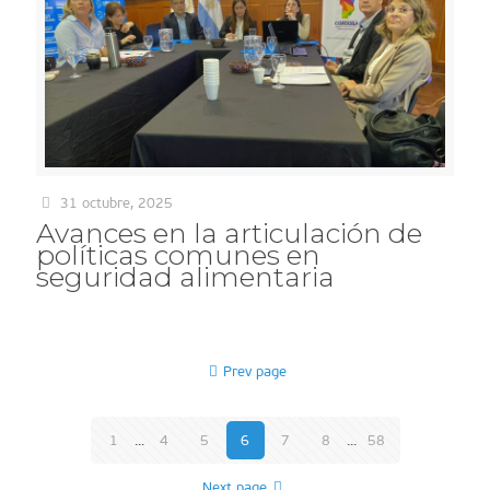
31 octubre, 2025
Avances en la articulación de
políticas comunes en
seguridad alimentaria
Prev page
1
...
4
5
6
7
8
...
58
Next page