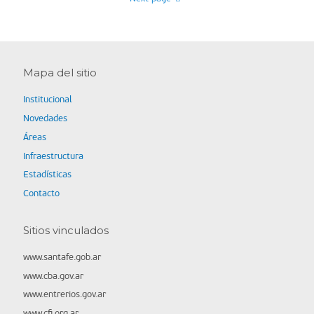
Mapa del sitio
Institucional
Novedades
Áreas
Infraestructura
Estadísticas
Contacto
Sitios vinculados
www.santafe.gob.ar
www.cba.gov.ar
www.entrerios.gov.ar
www.cfi.org.ar