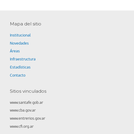
Mapa del sitio
Institucional
Novedades
Áreas
Infraestructura
Estadísticas
Contacto
Sitios vinculados
www.santafe.gob.ar
www.cba.gov.ar
www.entrerios.gov.ar
www.cfi.org.ar