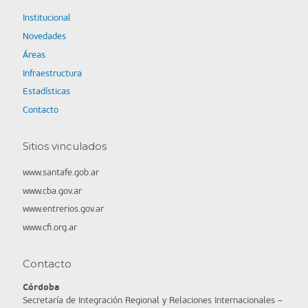
Institucional
Novedades
Áreas
Infraestructura
Estadísticas
Contacto
Sitios vinculados
www.santafe.gob.ar
www.cba.gov.ar
www.entrerios.gov.ar
www.cfi.org.ar
Contacto
Córdoba
Secretaría de Integración Regional y Relaciones Internacionales –