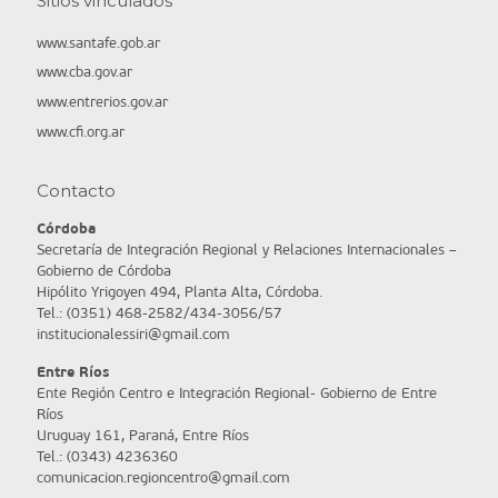
Sitios vinculados
www.santafe.gob.ar
www.cba.gov.ar
www.entrerios.gov.ar
www.cfi.org.ar
Contacto
Córdoba
Secretaría de Integración Regional y Relaciones Internacionales –
Gobierno de Córdoba
Hipólito Yrigoyen 494, Planta Alta, Córdoba.
Tel.: (0351) 468-2582/434-3056/57
institucionalessiri@gmail.com
Entre Ríos
Ente Región Centro e Integración Regional- Gobierno de Entre
Ríos
Uruguay 161, Paraná, Entre Ríos
Tel.: (0343) 4236360
comunicacion.regioncentro@gmail.com