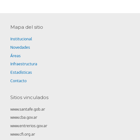
Mapa del sitio
Institucional
Novedades
Áreas
Infraestructura
Estadísticas
Contacto
Sitios vinculados
www.santafe.gob.ar
www.cba.gov.ar
www.entrerios.gov.ar
www.cfi.org.ar