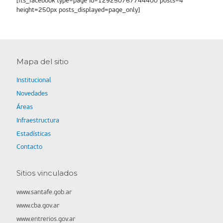
[fts_facebook type=page id=129250767744400 posts=4
height=250px posts_displayed=page_only]
Mapa del sitio
Institucional
Novedades
Áreas
Infraestructura
Estadísticas
Contacto
Sitios vinculados
www.santafe.gob.ar
www.cba.gov.ar
www.entrerios.gov.ar