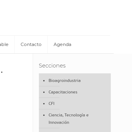
able
Contacto
Agenda
Secciones
.
Bioagroindustria
Capacitaciones
CFI
Ciencia, Tecnología e
Innovación