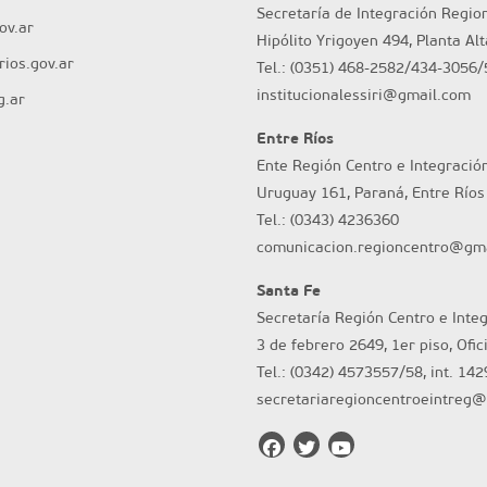
Secretaría de Integración Regio
ov.ar
Hipólito Yrigoyen 494, Planta Al
ios.gov.ar
Tel.: (0351) 468-2582/434-3056/
institucionalessiri@gmail.com
g.ar
Entre Ríos
Ente Región Centro e Integració
Uruguay 161, Paraná, Entre Ríos
Tel.: (0343) 4236360
comunicacion.regioncentro@gm
Santa Fe
Secretaría Región Centro e Inte
3 de febrero 2649, 1er piso, Ofic
Tel.: (0342) 4573557/58, int. 142
secretariaregioncentroeintreg@