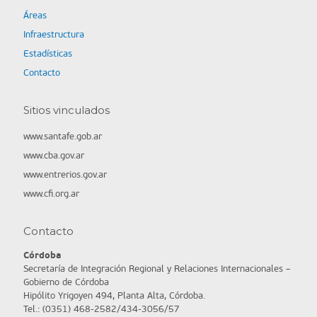
Áreas
Infraestructura
Estadísticas
Contacto
Sitios vinculados
www.santafe.gob.ar
www.cba.gov.ar
www.entrerios.gov.ar
www.cfi.org.ar
Contacto
Córdoba
Secretaría de Integración Regional y Relaciones Internacionales –
Gobierno de Córdoba
Hipólito Yrigoyen 494, Planta Alta, Córdoba.
Tel.: (0351) 468-2582/434-3056/57