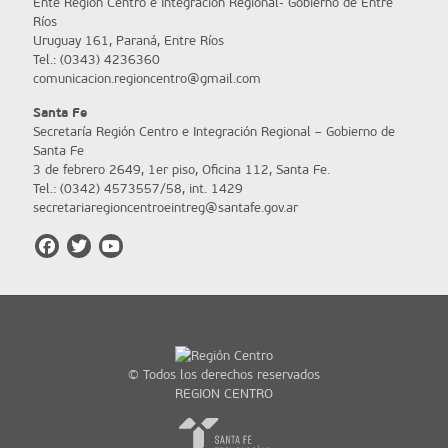
Ente Región Centro e Integración Regional- Gobierno de Entre
Ríos
Uruguay 161, Paraná, Entre Ríos
Tel.: (0343) 4236360
comunicacion.regioncentro@gmail.com
Santa Fe
Secretaría Región Centro e Integración Regional – Gobierno de
Santa Fe
3 de febrero 2649, 1er piso, Oficina 112, Santa Fe.
Tel.: (0342) 4573557/58, int. 1429
secretariaregioncentroeintreg@santafe.gov.ar
© Todos los derechos reservados
REGION CENTRO