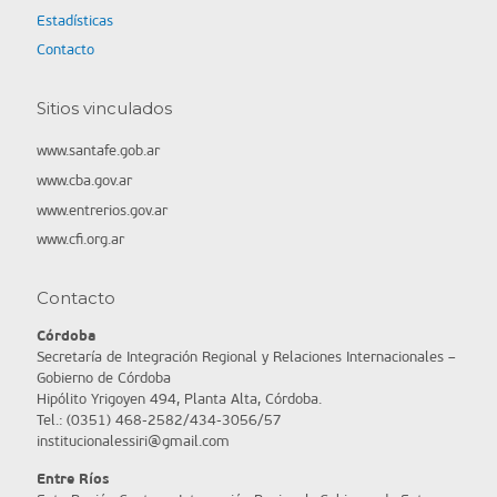
Estadísticas
Contacto
Sitios vinculados
www.santafe.gob.ar
www.cba.gov.ar
www.entrerios.gov.ar
www.cfi.org.ar
Contacto
Córdoba
Secretaría de Integración Regional y Relaciones Internacionales –
Gobierno de Córdoba
Hipólito Yrigoyen 494, Planta Alta, Córdoba.
Tel.: (0351) 468-2582/434-3056/57
institucionalessiri@gmail.com
Entre Ríos