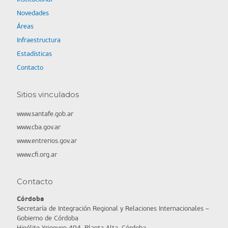
Novedades
Áreas
Infraestructura
Estadísticas
Contacto
Sitios vinculados
www.santafe.gob.ar
www.cba.gov.ar
www.entrerios.gov.ar
www.cfi.org.ar
Contacto
Córdoba
Secretaría de Integración Regional y Relaciones Internacionales –
Gobierno de Córdoba
Hipólito Yrigoyen 494, Planta Alta, Córdoba.