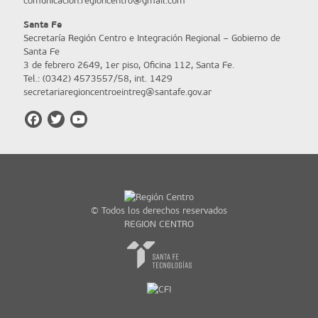
comunicacion.regioncentro@gmail.com
Santa Fe
Secretaría Región Centro e Integración Regional – Gobierno de
Santa Fe
3 de febrero 2649, 1er piso, Oficina 112, Santa Fe.
Tel.: (0342) 4573557/58, int. 1429
secretariaregioncentroeintreg@santafe.gov.ar
© Todos los derechos reservados
REGION CENTRO