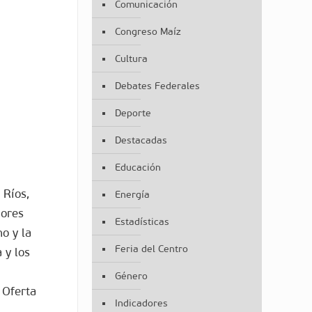
Comunicación
Congreso Maíz
Cultura
Debates Federales
Deporte
Destacadas
Educación
 Ríos,
Energía
dores
Estadísticas
o y la
Feria del Centro
 y los
Género
 Oferta
Indicadores