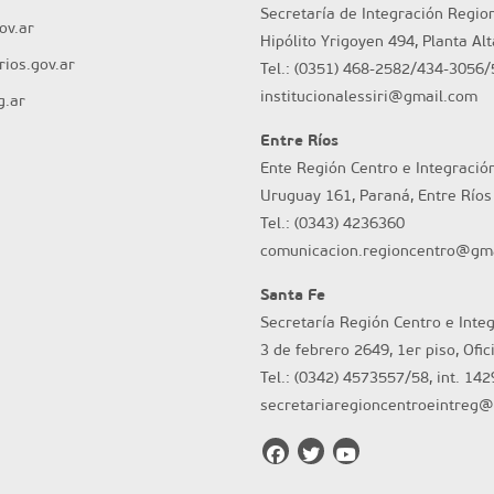
Secretaría de Integración Regio
ov.ar
Hipólito Yrigoyen 494, Planta Al
ios.gov.ar
Tel.: (0351) 468-2582/434-3056/
institucionalessiri@gmail.com
g.ar
Entre Ríos
Ente Región Centro e Integració
Uruguay 161, Paraná, Entre Ríos
Tel.: (0343) 4236360
comunicacion.regioncentro@gm
Santa Fe
Secretaría Región Centro e Inte
3 de febrero 2649, 1er piso, Ofic
Tel.: (0342) 4573557/58, int. 142
secretariaregioncentroeintreg@