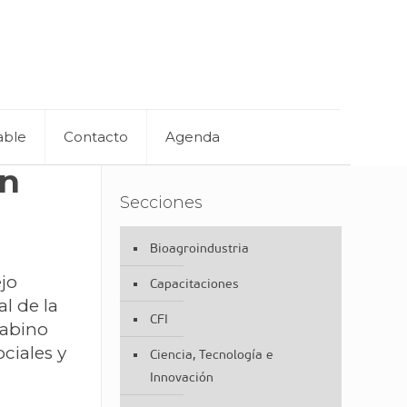
able
Contacto
Agenda
en
Secciones
Bioagroindustria
ejo
Capacitaciones
l de la
CFI
Sabino
ociales y
Ciencia, Tecnología e
Innovación