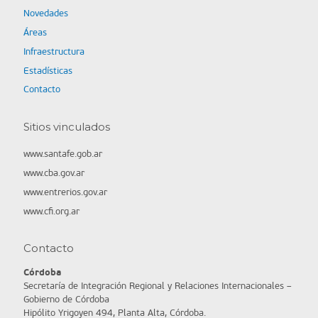
Novedades
Áreas
Infraestructura
Estadísticas
Contacto
Sitios vinculados
www.santafe.gob.ar
www.cba.gov.ar
www.entrerios.gov.ar
www.cfi.org.ar
Contacto
Córdoba
Secretaría de Integración Regional y Relaciones Internacionales –
Gobierno de Córdoba
Hipólito Yrigoyen 494, Planta Alta, Córdoba.