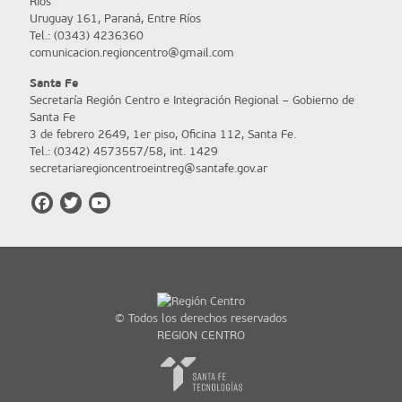
Ríos
Uruguay 161, Paraná, Entre Ríos
Tel.: (0343) 4236360
comunicacion.regioncentro@gmail.com
Santa Fe
Secretaría Región Centro e Integración Regional – Gobierno de
Santa Fe
3 de febrero 2649, 1er piso, Oficina 112, Santa Fe.
Tel.: (0342) 4573557/58, int. 1429
secretariaregioncentroeintreg@santafe.gov.ar
© Todos los derechos reservados
REGION CENTRO