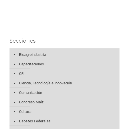
Secciones
Bioagroindustria
Capacitaciones
CFI
Ciencia, Tecnología e Innovación
Comunicación
Congreso Maíz
Cultura
Debates Federales