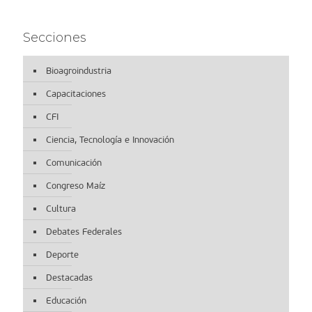
Secciones
Bioagroindustria
Capacitaciones
CFI
Ciencia, Tecnología e Innovación
Comunicación
Congreso Maíz
Cultura
Debates Federales
Deporte
Destacadas
Educación