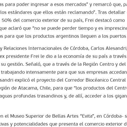
ias para poder ingresar a esos mercados” y remarcó que, pa
os estándares que ellos están reclamando”. Tras detallar 
l 50% del comercio exterior de su país, Frei destacó como
que aclaró que “no se puede perder tiempo y es imprescind
s para que los productos argentinos lleguen a los puertos 
l y Relaciones Internacionales de Córdoba, Carlos Alesandr
ex presidente Frei le dio a la economía de su país a través
 su gestión. Señaló, que a través de la Región Centro y de
n trabajando intensamente para que sus empresas accedan
sandri explicó el proyecto del Corredor Biocéanico Central
egión de Atacama, Chile, para que “los productos del Cent
guas profundas trasandinos y, de allí, acceder a los gigan
en el Museo Superior de Bellas Artes “Evita”, en Córdoba- 
ivas y potencialidades que presenta el comercio exterior d