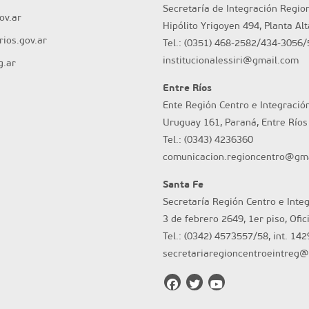
Secretaría de Integración Regio
ov.ar
Hipólito Yrigoyen 494, Planta Al
ios.gov.ar
Tel.: (0351) 468-2582/434-3056/
institucionalessiri@gmail.com
g.ar
Entre Ríos
Ente Región Centro e Integració
Uruguay 161, Paraná, Entre Ríos
Tel.: (0343) 4236360
comunicacion.regioncentro@gm
Santa Fe
Secretaría Región Centro e Inte
3 de febrero 2649, 1er piso, Ofic
Tel.: (0342) 4573557/58, int. 142
secretariaregioncentroeintreg@