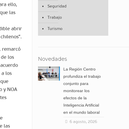
ra ello,
Seguridad
que las
Trabajo
ible abrir
Turismo
chilenos”.
i, remarcó
 de los
Novedades
l acuerdo
La Región Centro
 a los
profundiza el trabajo
 que
conjunto para
ro y NOA
monitorear los
tes
efectos de la
Inteligencia Artificial
en el mundo laboral
se
6 agosto, 2026
e las