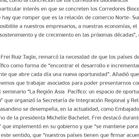
ticular interés en que se concreten los Corredores Bioc
ue hay que romper que es la relación de comercio Norte- Su
osibilite a nuestros empresarios, a nuestras economías, el
ostenimiento y de crecimiento en las próximas décadas”, 
 Frei Ruiz Tagle, remarcó la necesidad de que los países d
fico como forma de “encontrar el desarrollo e incrementa
ante que abre cada día una nueva oportunidad”. Añadió qu
tenemos que trabajar asociados para poder presentarnos co
el seminario “La Región Asia  Pacífico: un espacio de oport
o” que organizó la Secretaría de Integración Regional y Re
trasandino se desempeña, en la actualidad, como Embajado
rno de la presidenta Michelle Bachelet. Frei destacó durant
to” que implementó en su gobierno y que “se mantiene para
en este sentido, que “nuestros países tienen que firmar acu