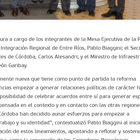
tura a cargo de los integrantes de la Mesa Ejecutiva de la 
Integración Regional de Entre Ríos, Pablo Biaggini; el Sec
es de Córdoba, Carlos Alesandri; y el Ministro de Infraestr
eón Garibay.
amente nueva que tiene como punto de partida la reforma
ncias empezar a generar relaciones políticas de carácter h
a posibilidad de celebrar acuerdos entre sí para generar es
pensada en el contexto y en contacto con las otras regione
 Córdoba han decidido aunar esfuerzos para empezar a
rabajo y su identidad”, contextualizó Pablo Biaggini al inici
ción de estos lineamientos, apostando a reflotar y sosten
tina, como la concreción de los Corredores Bioceánicos