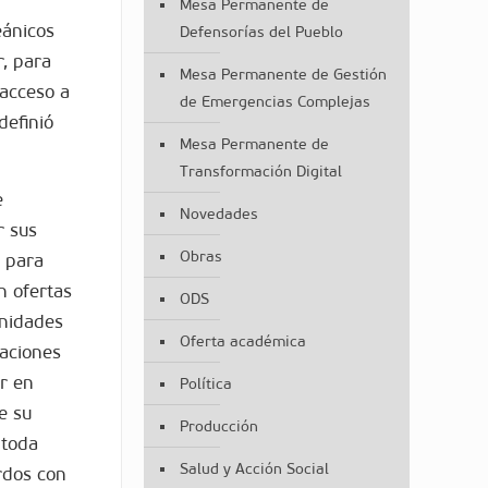
Mesa Permanente de
eánicos
Defensorías del Pueblo
r, para
Mesa Permanente de Gestión
 acceso a
de Emergencias Complejas
definió
Mesa Permanente de
Transformación Digital
e
Novedades
r sus
Obras
e para
n ofertas
ODS
unidades
Oferta académica
laciones
r en
Política
e su
Producción
 toda
Salud y Acción Social
erdos con