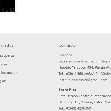
nculados
Contacto
Córdoba
fe.gob.ar
Secretaría de Integración Regio
ov.ar
Hipólito Yrigoyen 494, Planta Al
ios.gov.ar
Tel.: (0351) 468-2582/434-3056/
institucionalessiri@gmail.com
g.ar
Entre Ríos
Ente Región Centro e Integració
Uruguay 161, Paraná, Entre Ríos
Tel.: (0343) 4236360