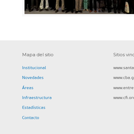
Mapa del sitio
Sitios vi
Institucional
www.santa
Novedades
www.cba.g
Áreas
www.entrer
Infraestructura
www.cfi.or
Estadísticas
Contacto