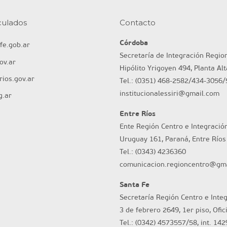
nculados
Contacto
Córdoba
fe.gob.ar
Secretaría de Integración Regio
ov.ar
Hipólito Yrigoyen 494, Planta Al
ios.gov.ar
Tel.: (0351) 468-2582/434-3056/
institucionalessiri@gmail.com
g.ar
Entre Ríos
Ente Región Centro e Integració
Uruguay 161, Paraná, Entre Ríos
Tel.: (0343) 4236360
comunicacion.regioncentro@gm
Santa Fe
Secretaría Región Centro e Inte
3 de febrero 2649, 1er piso, Ofic
Tel.: (0342) 4573557/58, int. 142