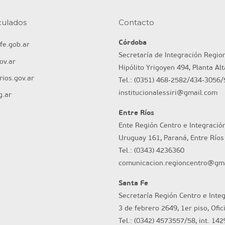
nculados
Contacto
Córdoba
fe.gob.ar
Secretaría de Integración Regio
ov.ar
Hipólito Yrigoyen 494, Planta Al
ios.gov.ar
Tel.: (0351) 468-2582/434-3056/
institucionalessiri@gmail.com
g.ar
Entre Ríos
Ente Región Centro e Integració
Uruguay 161, Paraná, Entre Ríos
Tel.: (0343) 4236360
comunicacion.regioncentro@gm
Santa Fe
Secretaría Región Centro e Inte
3 de febrero 2649, 1er piso, Ofic
Tel.: (0342) 4573557/58, int. 142