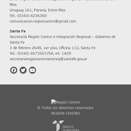
Ríos
Uruguay 161, Paraná, Entre Ríos
Tel.: (0343) 4236360
comunicacion.regioncentro@gmail.com
Santa Fe
Secretaría Región Centro e Integración Regional – Gobierno de
Santa Fe
3 de febrero 2649, 1er piso, Oficina 112, Santa Fe.
Tel.: (0342) 4573557/58, int. 1429
secretariaregioncentroeintreg@santafe.gov.ar
© Todos los derechos reservados
REGION CENTRO