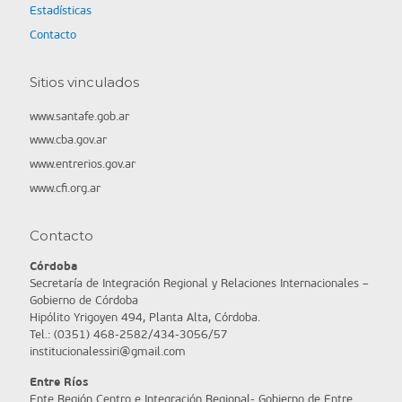
Estadísticas
Contacto
Sitios vinculados
www.santafe.gob.ar
www.cba.gov.ar
www.entrerios.gov.ar
www.cfi.org.ar
Contacto
Córdoba
Secretaría de Integración Regional y Relaciones Internacionales –
Gobierno de Córdoba
Hipólito Yrigoyen 494, Planta Alta, Córdoba.
Tel.: (0351) 468-2582/434-3056/57
institucionalessiri@gmail.com
Entre Ríos
Ente Región Centro e Integración Regional- Gobierno de Entre