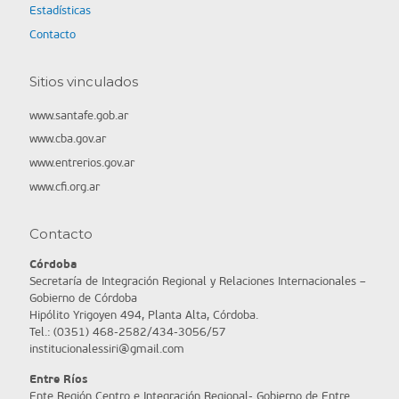
Estadísticas
Contacto
Sitios vinculados
www.santafe.gob.ar
www.cba.gov.ar
www.entrerios.gov.ar
www.cfi.org.ar
Contacto
Córdoba
Secretaría de Integración Regional y Relaciones Internacionales –
Gobierno de Córdoba
Hipólito Yrigoyen 494, Planta Alta, Córdoba.
Tel.: (0351) 468-2582/434-3056/57
institucionalessiri@gmail.com
Entre Ríos
Ente Región Centro e Integración Regional- Gobierno de Entre