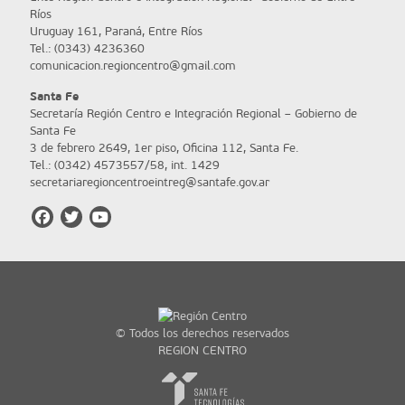
Ríos
Uruguay 161, Paraná, Entre Ríos
Tel.: (0343) 4236360
comunicacion.regioncentro@gmail.com
Santa Fe
Secretaría Región Centro e Integración Regional – Gobierno de
Santa Fe
3 de febrero 2649, 1er piso, Oficina 112, Santa Fe.
Tel.: (0342) 4573557/58, int. 1429
secretariaregioncentroeintreg@santafe.gov.ar
© Todos los derechos reservados
REGION CENTRO