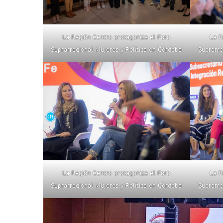
La Región Centro protagoniza el Foro
La R
Suprarregional Mujeres y Política en Córdoba
Suprarre
La Región Centro protagoniza el Foro
La R
Suprarregional Mujeres y Política en Córdoba
Suprarre