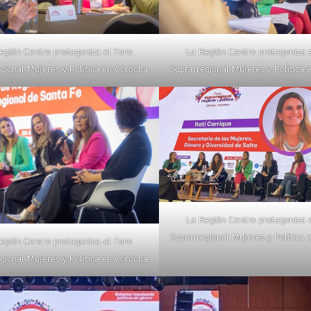
egión Centro protagoniza el Foro
La Región Centro protagoniza 
gional Mujeres y Política en Córdoba
Suprarregional Mujeres y Política
La Región Centro protagoniza 
Suprarregional Mujeres y Política
egión Centro protagoniza el Foro
gional Mujeres y Política en Córdoba