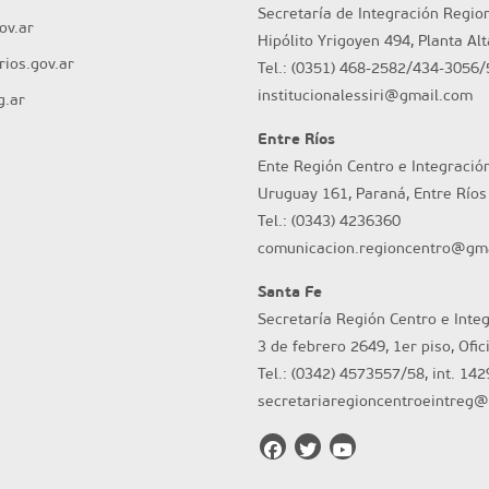
Secretaría de Integración Regio
ov.ar
Hipólito Yrigoyen 494, Planta Al
ios.gov.ar
Tel.: (0351) 468-2582/434-3056/
institucionalessiri@gmail.com
g.ar
Entre Ríos
Ente Región Centro e Integració
Uruguay 161, Paraná, Entre Ríos
Tel.: (0343) 4236360
comunicacion.regioncentro@gm
Santa Fe
Secretaría Región Centro e Inte
3 de febrero 2649, 1er piso, Ofic
Tel.: (0342) 4573557/58, int. 142
secretariaregioncentroeintreg@