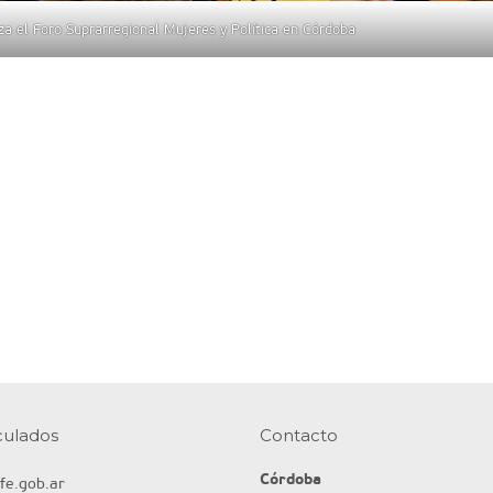
za el Foro Suprarregional Mujeres y Política en Córdoba
nculados
Contacto
Córdoba
fe.gob.ar