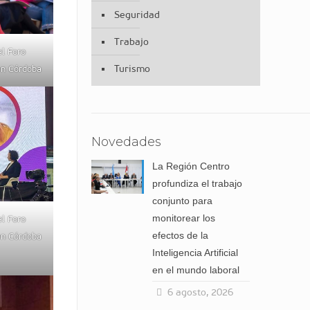
Seguridad
Trabajo
el Foro
Turismo
 en Córdoba
Novedades
La Región Centro
profundiza el trabajo
conjunto para
monitorear los
el Foro
efectos de la
 en Córdoba
Inteligencia Artificial
en el mundo laboral
6 agosto, 2026