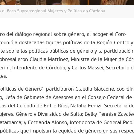
 el Foro Suprarregional Mujeres y Política en Córdoba
ro del diálogo regional sobre género, al acoger el Foro
reunió a destacadas figuras políticas de la Región Centro y
ate sobre las políticas públicas de género y la participaci
 sobresalieron Claudia Martínez, Ministra de la Mujer de Cór
rini, Intendente de Córdoba; y Carlos Massei, Secretario 
les.
líticas de Género”, participaron Claudia Giaccone, coordi
, Jefa de Gabinete de Asesores en el Consejo Federal de
icas del Cuidado de Entre Ríos; Natalia Fenizi, Secretaria 
ujeres, Género y Diversidad de Salta; Belky Pennise Zavaley
Catamarca; y Fernanda Alonso, Intendenta de General Pico.
 públicas que impulsan la equidad de género en sus respec