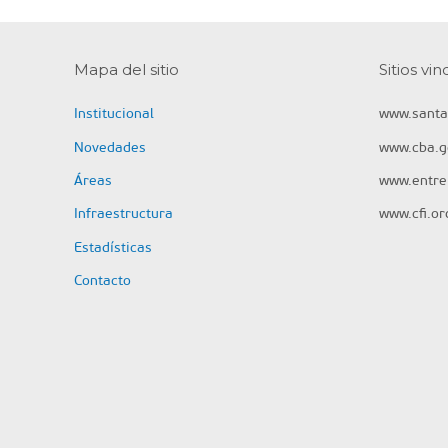
Mapa del sitio
Sitios vi
Institucional
www.santa
Novedades
www.cba.g
Áreas
www.entrer
Infraestructura
www.cfi.or
Estadísticas
Contacto