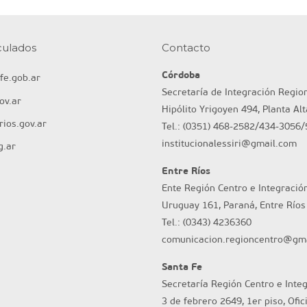
nculados
Contacto
Córdoba
fe.gob.ar
Secretaría de Integración Regio
ov.ar
Hipólito Yrigoyen 494, Planta Al
ios.gov.ar
Tel.: (0351) 468-2582/434-3056/
institucionalessiri@gmail.com
g.ar
Entre Ríos
Ente Región Centro e Integració
Uruguay 161, Paraná, Entre Ríos
Tel.: (0343) 4236360
comunicacion.regioncentro@gm
Santa Fe
Secretaría Región Centro e Inte
3 de febrero 2649, 1er piso, Ofic