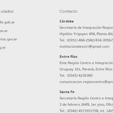
nculados
Contacto
Córdoba
fe.gob.ar
Secretaría de Integración Regio
ov.ar
Hipólito Yrigoyen 494, Planta Al
ios.gov.ar
Tel.: (0351) 468-2582/434-3056/
institucionalessiri@gmail.com
g.ar
Entre Ríos
Ente Región Centro e Integració
Uruguay 161, Paraná, Entre Ríos
Tel.: (0343) 4236360
comunicacion.regioncentro@gm
Santa Fe
Secretaría Región Centro e Inte
3 de febrero 2649, 1er piso, Ofic
Tel.: (0342) 4573557/58, int. 142